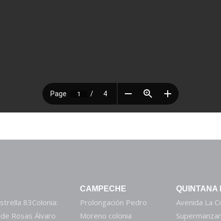
CAMPECHE
QUINTANA
strella 83Colonia:
Prolongación Pedro
Avenida La 
 de Rosas Álvaro
Moreno colonia
Supermanzan