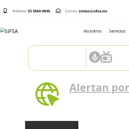
Teléfono:
55 5660-9946
Correo:
ventas@sifsa.mx
Nosotros
Servicios
Alertan po