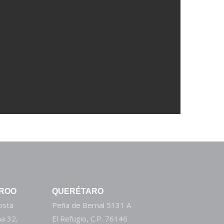
 ROO
QUERÉTARO
Costa
Peña de Bernal 5131 A
a 32,
El Refugio, C.P. 76146